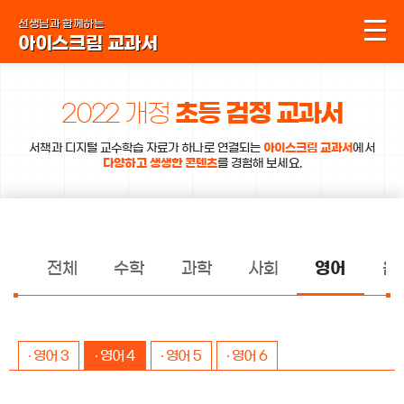
콘텐츠 바로가기
선생님과 함께하는
아이스크림 교과서
2022 개정
초등 검정 교과서
서책과 디지털 교수학습 자료가 하나로 연결되는
아이스크림 교과서
에서
다양하고 생생한 콘텐츠
를 경험해 보세요.
전체
수학
과학
사회
영어
음
박유미
영어 3
영어 4
영어 5
영어 6