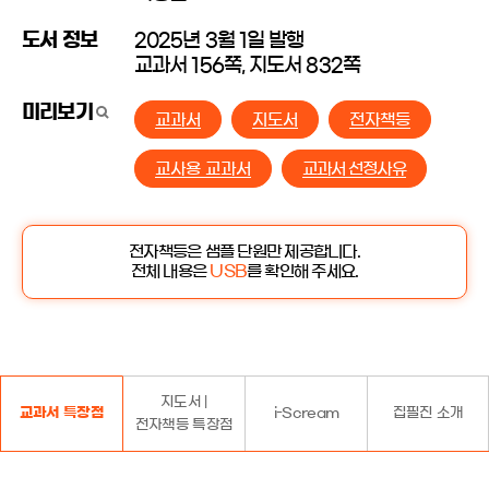
도서 정보
2025년 3월 1일 발행
교과서 156쪽, 지도서 832쪽
미리보기
교과서
지도서
전자책등
교사용 교과서
교과서 선정사유
전자책등은 샘플 단원만 제공합니다.
전체 내용은
USB
를 확인해 주세요.
지도서 |
교과서 특장점
i-Scream
집필진 소개
전자책등 특장점